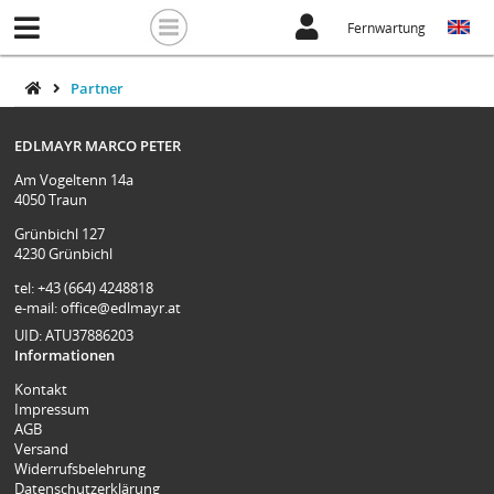
Fernwartung
Partner
EDLMAYR MARCO PETER
Am Vogeltenn 14a
4050 Traun
Grünbichl 127
4230 Grünbichl
tel: +43 (664) 4248818
e-mail:
office@edlmayr.at
UID: ATU37886203
Informationen
Kontakt
Impressum
AGB
Versand
Widerrufsbelehrung
Datenschutzerklärung